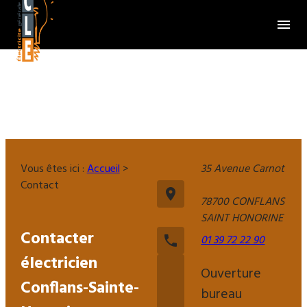
Panneau de gestion des cookies
menu
Vous êtes ici :
Accueil
>
35 Avenue Carnot
Contact
place
78700 CONFLANS
SAINT HONORINE
Contacter
01 39 72 22 90
phone
électricien
Ouverture
Conflans-Sainte-
bureau