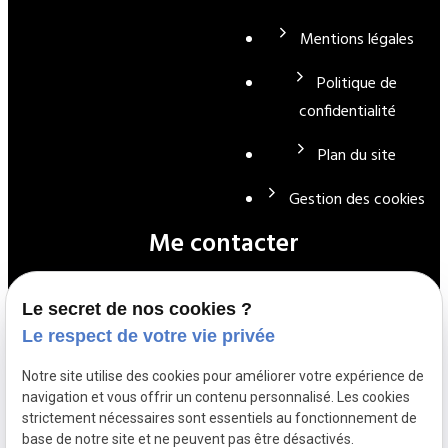
Mentions légales
Politique de
confidentialité
Plan du site
Gestion des cookies
Me contacter
Le secret de nos cookies ?
01 39 72 22 90
Le respect de votre vie privée
Notre site utilise des cookies pour améliorer votre expérience de
navigation et vous offrir un contenu personnalisé. Les cookies
contact@cle-electricite.fr
strictement nécessaires sont essentiels au fonctionnement de
base de notre site et ne peuvent pas être désactivés.