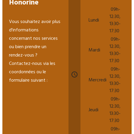
Honorine
09h-
12:30,
Lundi
Vous souhaitez avoir plus
13:30-
d'informations
17:30
concernant nos services
09h-
12:30,
ou bien prendre un
Mardi
13:30-
rendez-vous ?
17:30
Contactez-nous via les
09h-
coordonnées ou le
access_time
12:30,
Mercredi
formulaire suivant :
13:30-
17:30
09h-
12:30,
Jeudi
13:30-
17:30
09h-