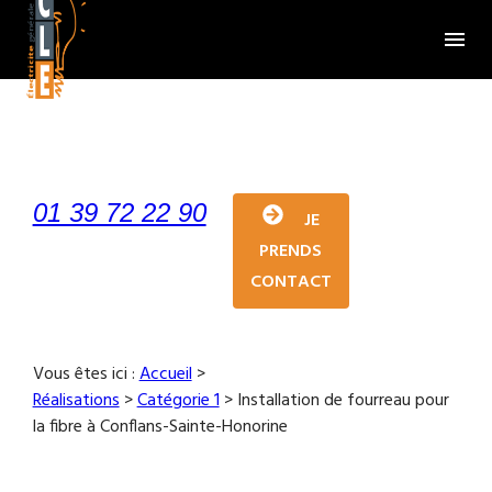
Panneau de gestion des cookies
menu
01 39 72 22 90
JE
PRENDS
CONTACT
Vous êtes ici :
Accueil
>
Réalisations
>
Catégorie 1
>
Installation de fourreau pour
la fibre à Conflans-Sainte-Honorine