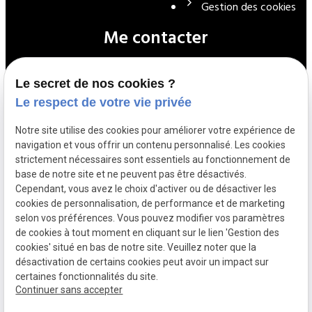
Gestion des cookies
Me contacter
Le secret de nos cookies ?
01 39 72 22 90
Le respect de votre vie privée
Notre site utilise des cookies pour améliorer votre expérience de
navigation et vous offrir un contenu personnalisé. Les cookies
contact@cle-electricite.fr
strictement nécessaires sont essentiels au fonctionnement de
base de notre site et ne peuvent pas être désactivés.
Cependant, vous avez le choix d'activer ou de désactiver les
35 Avenue Carnot
cookies de personnalisation, de performance et de marketing
selon vos préférences. Vous pouvez modifier vos paramètres
78700 CONFLANS SAINT HONORINE
de cookies à tout moment en cliquant sur le lien 'Gestion des
cookies' situé en bas de notre site. Veuillez noter que la
désactivation de certains cookies peut avoir un impact sur
certaines fonctionnalités du site.
Continuer sans accepter
Numéro de SIRET :
47796335900021