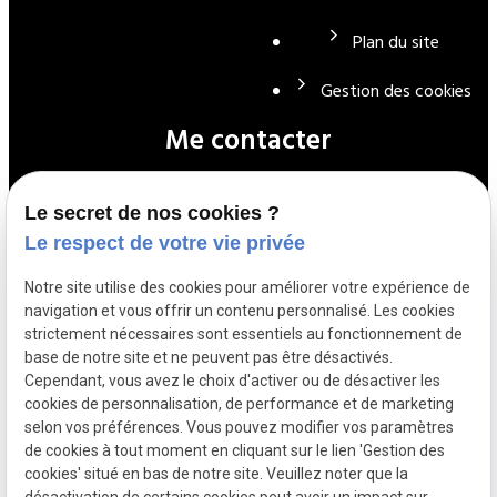
Plan du site
Gestion des cookies
Me contacter
Le secret de nos cookies ?
01 39 72 22 90
Le respect de votre vie privée
Notre site utilise des cookies pour améliorer votre expérience de
navigation et vous offrir un contenu personnalisé. Les cookies
contact@cle-electricite.fr
strictement nécessaires sont essentiels au fonctionnement de
base de notre site et ne peuvent pas être désactivés.
Cependant, vous avez le choix d'activer ou de désactiver les
35 Avenue Carnot
cookies de personnalisation, de performance et de marketing
selon vos préférences. Vous pouvez modifier vos paramètres
78700 CONFLANS SAINT HONORINE
de cookies à tout moment en cliquant sur le lien 'Gestion des
cookies' situé en bas de notre site. Veuillez noter que la