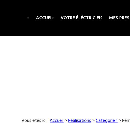
Panneau de gestion des cookies
ACCUEIL
VOTRE ÉLÉCTRICIEN
MES PRE
Vous êtes ici :
Accueil
>
Réalisations
>
Catégorie 1
>
Rem