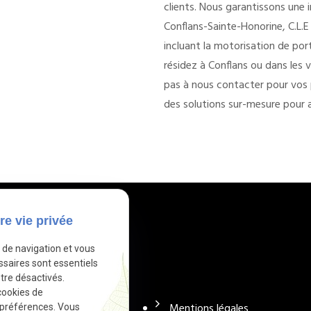
clients. Nous garantissons une i
Conflans-Sainte-Honorine, C.L.E
incluant la motorisation de port
résidez à Conflans ou dans les 
pas à nous contacter pour vos p
des solutions sur-mesure pour a
re vie privée
e de navigation et vous
 utiles
ssaires sont essentiels
tre désactivés.
cookies de
otre éléctricien
Mentions légales
 préférences. Vous