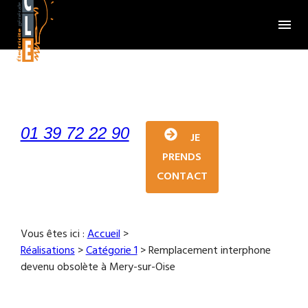
Panneau de gestion des cookies
menu
01 39 72 22 90
JE
PRENDS
CONTACT
Vous êtes ici :
Accueil
>
Réalisations
>
Catégorie 1
>
Remplacement interphone
devenu obsolète à Mery-sur-Oise